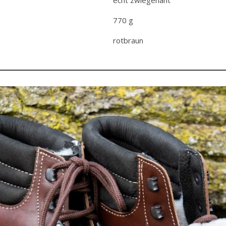
echt zwiegenäht
770 g
rotbraun