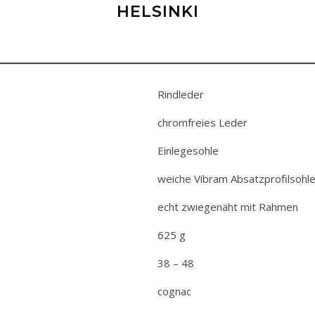
HELSINKI
Rindleder
chromfreies Leder
Einlegesohle
weiche Vibram Absatzprofilsohl
echt zwiegenäht mit Rahmen
625 g
38 – 48
cognac