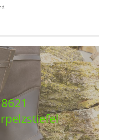
rd.
8621
rpelzstiefel