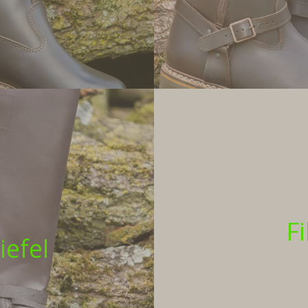
Fi
efel