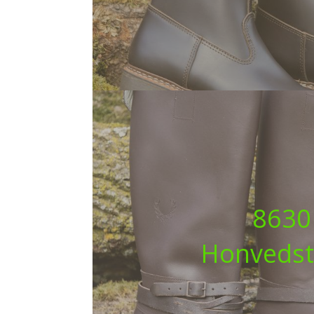
8630
Honvedsti