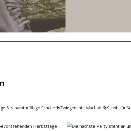
m
ige & reparaturfähige Schuhe
👣Zwiegenähte Machart
👣Schritt für Sc